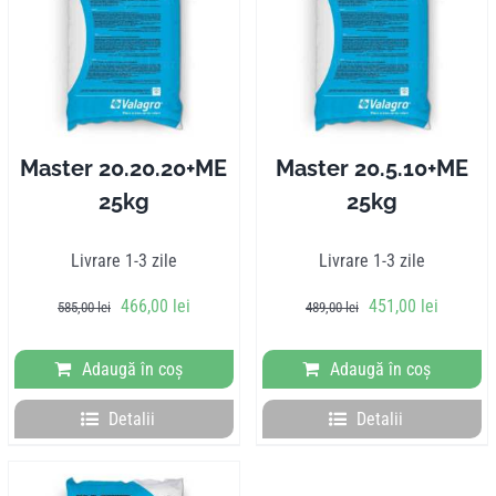
Master 20.20.20+ME
Master 20.5.10+ME
25kg
25kg
Livrare 1-3 zile
Livrare 1-3 zile
Prețul
Prețul
Prețul
Prețul
466,00
lei
451,00
lei
585,00
lei
489,00
lei
inițial
curent
inițial
curent
a
este:
a
este:
Adaugă în coș
Adaugă în coș
fost:
466,00 lei.
fost:
451,00 l
585,00 lei.
489,00 lei.
Detalii
Detalii