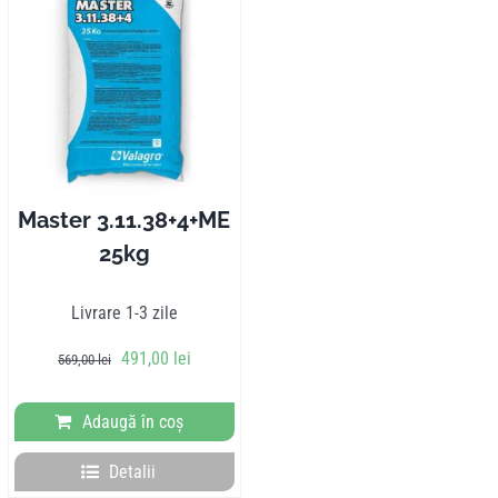
Master 3.11.38+4+ME
25kg
Livrare 1-3 zile
Prețul
Prețul
491,00
lei
569,00
lei
inițial
curent
a
este:
Adaugă în coș
fost:
491,00 lei.
569,00 lei.
Detalii