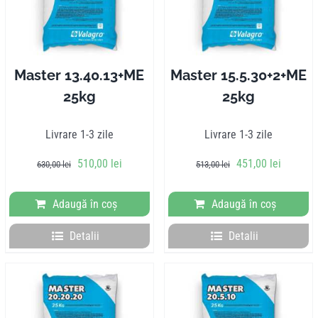
Master 13.40.13+ME
Master 15.5.30+2+ME
25kg
25kg
Livrare 1-3 zile
Livrare 1-3 zile
Prețul
Prețul
Prețul
Prețul
510,00
lei
451,00
lei
630,00
lei
513,00
lei
inițial
curent
inițial
curent
a
este:
a
este:
Adaugă în coș
Adaugă în coș
fost:
510,00 lei.
fost:
451,00 l
630,00 lei.
513,00 lei.
Detalii
Detalii