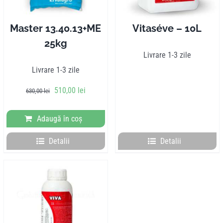
Master 13.40.13+ME
Vitaséve – 10L
25kg
Livrare 1-3 zile
Livrare 1-3 zile
Prețul
Prețul
510,00
lei
630,00
lei
inițial
curent
a
este:
Adaugă în coș
fost:
510,00 lei.
630,00 lei.
Detalii
Detalii