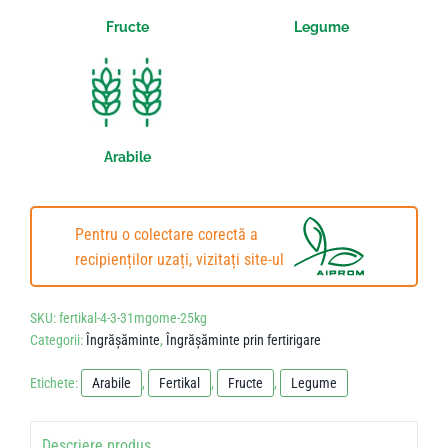
Fructe
Legume
Arabile
Pentru o colectare corectă a
recipienților uzați, vizitați site-ul
SKU:
fertikal-4-3-31mgome-25kg
Categorii:
Îngrășăminte
,
Îngrășăminte prin fertirigare
Etichete:
Arabile
,
Fertikal
,
Fructe
,
Legume
Descriere produs