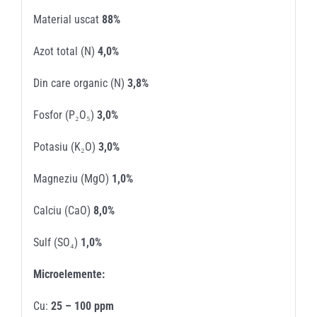
Material uscat
88%
Azot total (N)
4,0%
Din care organic (N)
3,8%
Fosfor (P₂O₅)
3,0%
Potasiu (K₂O)
3,0%
Magneziu (MgO)
1,0%
Calciu (CaO)
8,0%
Sulf (SO₄)
1,0%
Microelemente:
Cu:
25 – 100 ppm