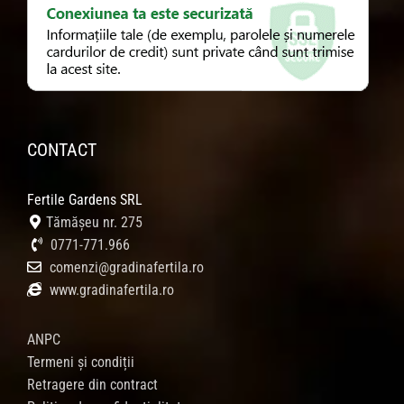
CONTACT
Fertile Gardens SRL
Tămășeu nr. 275
0771-771.966
comenzi@gradinafertila.ro
www.gradinafertila.ro
ANPC
Termeni și condiții
Retragere din contract