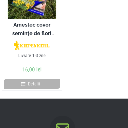
Amestec covor
semințe de flori
amestec apicultor
KIEPENKERL
Livrare 1-3 zile
16,00
lei
Detalii