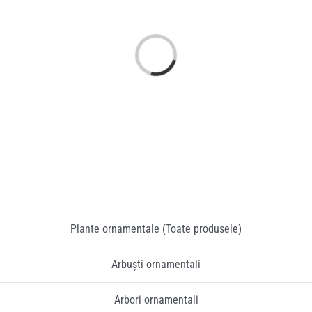
Pliante
în
...
S
e
c
a
rc
ă
Contact
Contul meu
Coșul meu
Caută
Plante ornamentale (Toate produsele)
Arbuști ornamentali
Arbori ornamentali