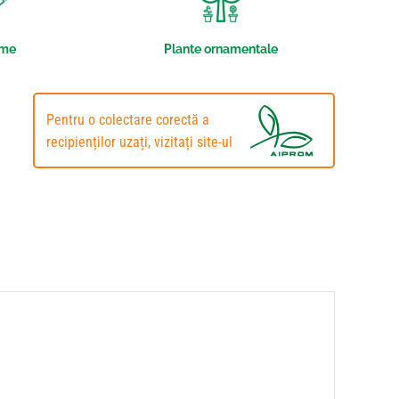
me
Plante ornamentale
Pentru o colectare corectă a
recipienților uzați, vizitați site-ul