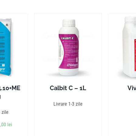
5.10+ME
Calbit C – 1L
Vi
g
Livrare 1-3 zile
 zile
țul
Prețul
1,00
lei
ial
curent