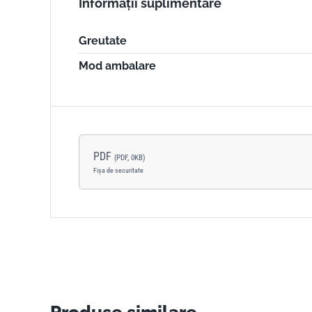
Informații suplimentare
Greutate
Mod ambalare
PDF
(PDF, 0KB)
Fișa de securitate
Produse similare