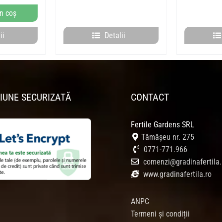
este:
n coș
:
451,00 lei.
,00 lei.
ii
Detalii
IUNE SECURIZATĂ
CONTACT
Fertile Gardens SRL
Tămășeu nr. 275
0771-771.966
comenzi@gradinafertila.
www.gradinafertila.ro
ANPC
Termeni și condiții