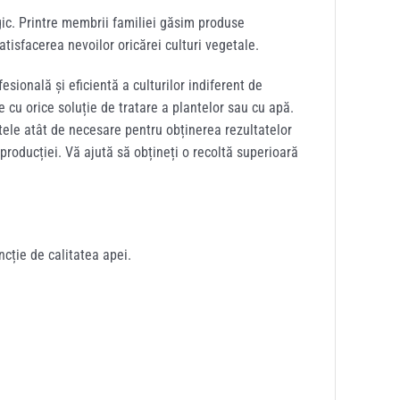
gic. Printre membrii familiei găsim produse
tisfacerea nevoilor oricărei culturi vegetale.
esională și eficientă a culturilor indiferent de
e cu orice soluție de tratare a plantelor sau cu apă.
tele atât de necesare pentru obținerea rezultatelor
producției. Vă ajută să obțineți o recoltă superioară
ncție de calitatea apei.