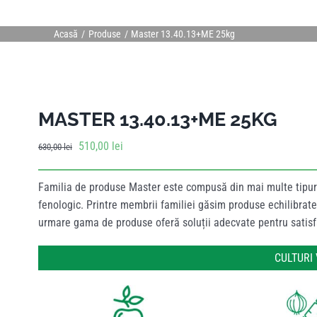
Acasă
Produse
Master 13.40.13+ME 25kg
MASTER 13.40.13+ME 25KG
Prețul
Prețul
510,00
lei
630,00
lei
inițial
curent
a
este:
Familia de produse Master este compusă din mai multe tipuri 
fost:
510,00 lei.
fenologic. Printre membrii familiei găsim produse echilibrate 
630,00 lei.
urmare gama de produse oferă soluții adecvate pentru satisfa
CULTURI 