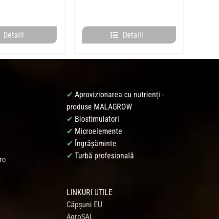
Detalii
Detalii
✔
Aprovizionarea cu nutrienți -
produse MALAGROW
✔
Biostimulatori
✔
Microelemente
✔
Îngrășăminte
✔
Turbă profesională
ro
LINKURI UTILE
Căpșuni EU
AgroSAL