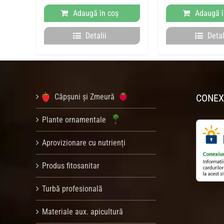
a
Adaugă în coș
Adaugă î
fost
489
Detalii
Detal
Căpșuni și Zmeură
CONEX
Plante ornamentale
Aprovizionare cu nutrienți
Produs fitosanitar
Turbă profesională
Materiale aux. apicultură