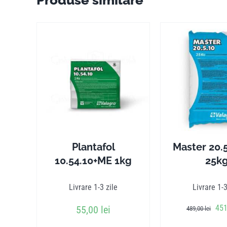
Plantafol
Master 20.
10.54.10+ME 1kg
25k
Livrare 1-3 zile
Livrare 1-3
Pre
45
55,00
lei
489,00
lei
iniț