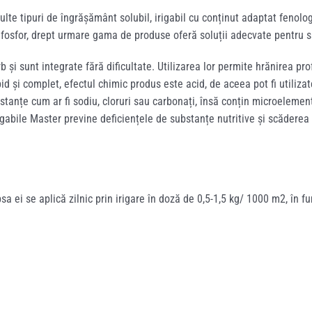
te tipuri de îngrășământ solubil, irigabil cu conținut adaptat fenolo
i fosfor, drept urmare gama de produse oferă soluții adecvate pentru sa
și sunt integrate fără dificultate. Utilizarea lor permite hrănirea prof
d și complet, efectul chimic produs este acid, de aceea pot fi utilizat
stanțe cum ar fi sodiu, cloruri sau carbonați, însă conțin microelemen
igabile Master previne deficiențele de substanțe nutritive și scăderea 
a ei se aplică zilnic prin irigare în doză de 0,5-1,5 kg/ 1000 m2, în fu