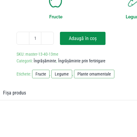
Fructe
Legu
Adaugă în coș
Cantitate
Master
SKU:
master-13-40-13me
13.40.13+ME
Categorii:
Îngrășăminte
,
Îngrășăminte prin fertirigare
25kg
Etichete:
Fructe
,
Legume
,
Plante ornamentale
Fișa produs