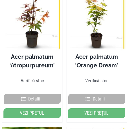
Pliante
Contact
Contul meu
Acer palmatum
Acer palmatum
‘Atropurpureum’
‘Orange Dream’
Coșul meu
Verifică stoc
Verifică stoc
Caută
Detalii
Detalii
VEZI PREȚUL
VEZI PREȚUL