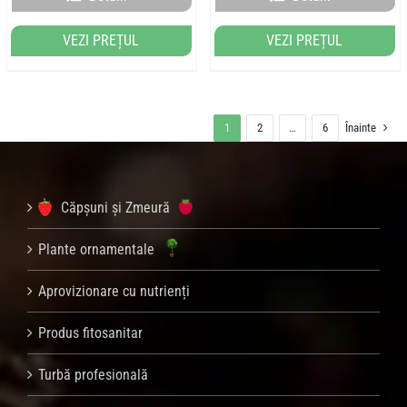
VEZI PREȚUL
VEZI PREȚUL
1
2
…
6
Înainte
Căpșuni și Zmeură
Plante ornamentale
Aprovizionare cu nutrienți
Produs fitosanitar
Turbă profesională