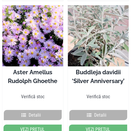
Aster Amellus
Buddleja davidii
Rudolph Ghoethe
‘Silver Anniversary’
Verifică stoc
Verifică stoc
Detalii
Detalii
VEZI PREȚUL
VEZI PREȚUL