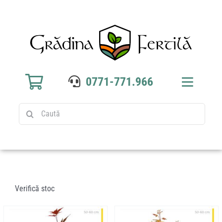
Sari
la
conținut
0771-771.966
Toggle
Navigat
Caută
Home
Produse
Culturi
Verifică stoc
Blog