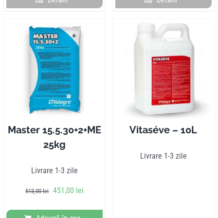
Master 15.5.30+2+ME
Vitaséve – 10L
25kg
Livrare 1-3 zile
Livrare 1-3 zile
Prețul
Prețul
451,00
lei
513,00
lei
inițial
curent
a
este: