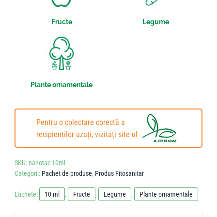
Fructe
Legume
Plante ornamentale
Pentru o colectare corectă a
recipienților uzați, vizitați site-ul
SKU:
nanotac-10ml
Categorii:
Pachet de produse
,
Produs Fitosanitar
Etichete:
10 ml
,
Fructe
,
Legume
,
Plante ornamentale