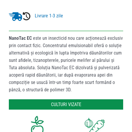
Livrare 1-3 zile
NanoTac EC
este un insecticid nou care acționează exclusiv
prin contact fizic. Concentratul emulsionabil oferă o soluție
alternativă și ecologică în lupta împotriva dăunătorilor cum
sunt afidele, tizanopterele, puricele melifer al părului și
Tuta absoluta. Soluția NanoTac EC dizolvată și pulverizată
acoperă rapid dăunătorii, iar după evaporarea apei din
compoziție se usucă într-un timp foarte scurt formând o
pânză, o structură de polimer 3D.
CULTURI VIZATE