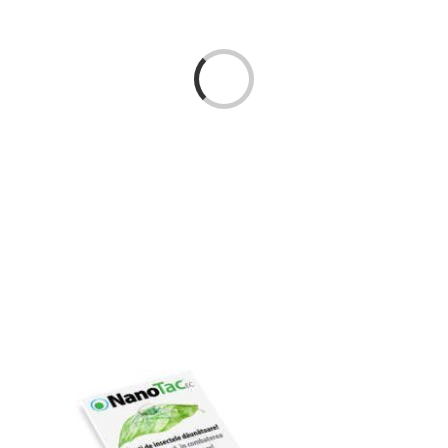
Pliante
Se
încarcă...
Contact
Contul meu
Coșul meu
Caută