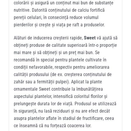
colorării și asigură un conținut mai bun de substanțe
nutritive. Datorită conținutului de calciu fortifică
pereții celulari, în consecință reduce volumul
pierderilor și crește și viața pe raft a produselor.
Alături de inducerea creșterii rapide,
Sweet
vă ajută să
obțineți produse de calitate superioară într-o proporție
mai mare și să obțineți și un preț mai bun. Se
recomandă în special pentru plantele cultivate în
condiții nefavorabile, respectiv pentru ameliorarea
calității produsului (de ex. creșterea conținutului de
zahăr sau a fermității pulpei). Aplicat la plante
ornamentale Sweet contribuie la îmbunătățirea
aspectului plantelor, intensifică coloritul florilor și
prelungește durata lor de viață. Produsul se utilizează
în siguranță, nu lasă reziduuri și nu are efect decât
asupra plantelor aflate în stadiul de fructificare, ceea
ce înseamnă că nu forțează coacerea lor.