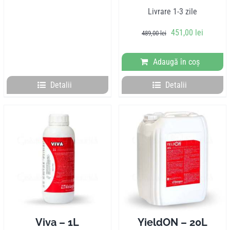
Livrare 1-3 zile
Prețul
Prețul
451,00
lei
489,00
lei
inițial
curent
a
este:
Adaugă în coș
fost:
451,00 l
489,00 lei.
Detalii
Detalii
Viva – 1L
YieldON – 20L