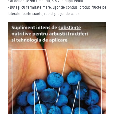
•
Al doilea sezon timpuriu, 3-5 zile după Polka
•
Buta
și
cu fermitate mare, ușor de condus, produc fructe pe
laterale foarte scurte, rapid și ușor de cules.