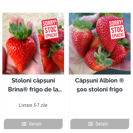
Stoloni căpșuni
Căpșuni Albion ®
Brina® frigo de la
500 stoloni frigo
50 la 1000 bucăți
Livrare 5-7 zile
Detalii
Detalii