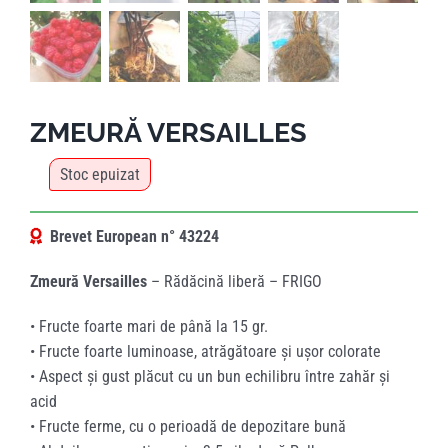
ZMEURĂ VERSAILLES
Stoc epuizat
Brevet European n°
43224
Zmeură Versailles
– Rădăcină liberă – FRIGO
• Fructe foarte mari de până la 15 gr.
•
Fructe foarte luminoase, atrăgătoare și ușor colorate
•
Aspect și gust plăcut cu un bun echilibru între zahăr și
acid
•
Fructe ferme, cu o perioadă de depozitare bună