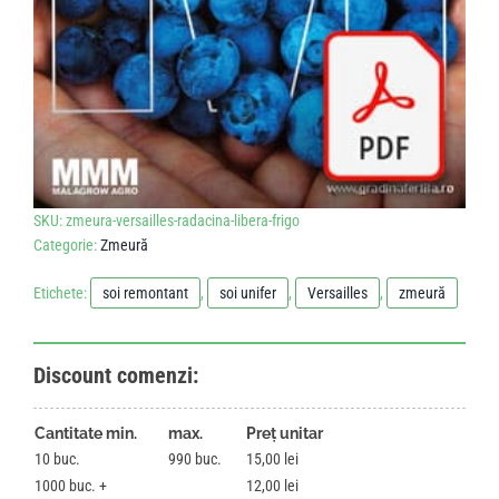
SKU:
zmeura-versailles-radacina-libera-frigo
Categorie:
Zmeură
Etichete:
soi remontant
,
soi unifer
,
Versailles
,
zmeură
Discount comenzi:
Cantitate min.
max.
Preț unitar
10
990
15,00
lei
1000
12,00
lei