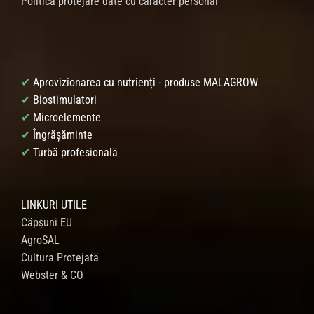
Politica protejare date cu caracter personal
✔
Aprovizionarea cu nutrienți - produse MALAGROW
✔
Biostimulatori
✔
Microelemente
✔
Îngrășăminte
✔
Turbă profesională
LINKURI UTILE
Căpșuni EU
AgroSAL
Cultura Protejată
Webster & CO