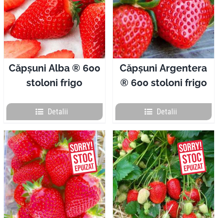
Pliante
Contact
Căpșuni Alba ® 600
Căpșuni Argentera
stoloni frigo
® 600 stoloni frigo
Contul meu
Detalii
Detalii
Coșul meu
Caută