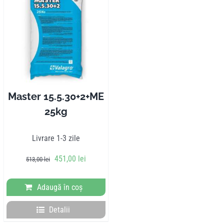
Master 15.5.30+2+ME
25kg
Livrare 1-3 zile
Prețul
Prețul
451,00
lei
513,00
lei
inițial
curent
a
este:
Adaugă în coș
fost:
451,00 lei.
513,00 lei.
Detalii