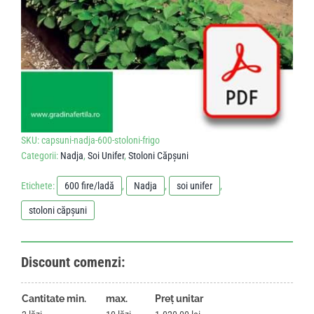
SKU:
capsuni-nadja-600-stoloni-frigo
Categorii:
Nadja
,
Soi Unifer
,
Stoloni Căpșuni
Etichete:
600 fire/ladă
,
Nadja
,
soi unifer
,
stoloni căpșuni
Discount comenzi:
Cantitate min.
max.
Preț unitar