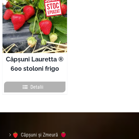
Căpșuni Lauretta ®
600 stoloni frigo
Detalii
Căpșuni și Zmeură