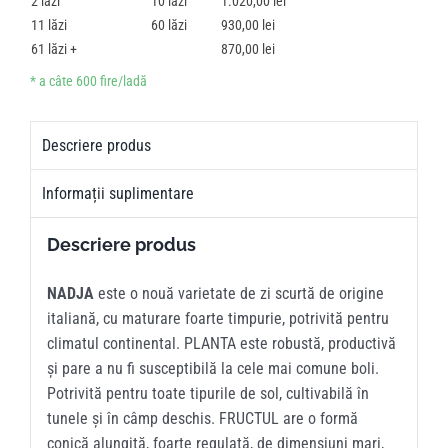
2
10
1.020,00
lei
11
60
930,00
lei
61
870,00
lei
Descriere produs
Informații suplimentare
Descriere produs
NADJA
este o nouă varietate de zi scurtă de origine
italiană, cu maturare foarte timpurie, potrivită pentru
climatul continental. PLANTA este robustă, productivă
și pare a nu fi susceptibilă la cele mai comune boli.
Potrivită pentru toate tipurile de sol, cultivabilă în
tunele și în câmp deschis. FRUCTUL are o formă
conică alungită, foarte regulată, de dimensiuni mari,