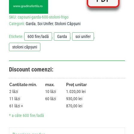
SKU:
capsuni-garda-600-stoloni-frigo
Categorii:
Garda
,
Soi Unifer
,
Stoloni Căpșuni
Etichete:
600 fire/ladă
,
Garda
,
soi unifer
,
stoloni căpșuni
Discount comenzi:
Cantitate min.
max.
Preț unitar
2
10
1.020,00
lei
11
60
930,00
lei
61
870,00
lei