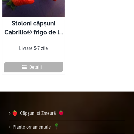
Stoloni căpșuni
Cabrillo® frigo de la
50 la 1000 bucăți
Livrare 5-7 zile
Detalii
Căpșuni și Zmeură
Plante ornamentale