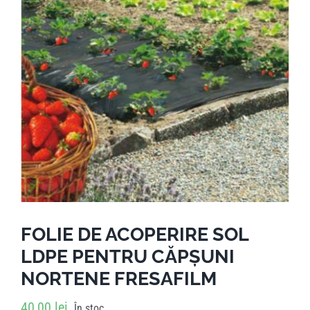
Pliante
Contact
Contul meu
Coșul meu
Caută
FOLIE DE ACOPERIRE SOL
LDPE PENTRU CĂPȘUNI
NORTENE FRESAFILM
40,00
lei
În stoc