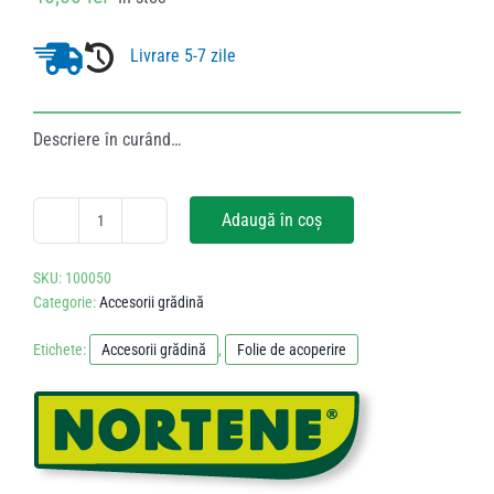
Livrare 5-7 zile
Descriere în curând…
Adaugă în coș
Cantitate
Folie
SKU:
100050
de
Categorie:
Accesorii grădină
acoperire
sol
Etichete:
Accesorii grădină
,
Folie de acoperire
LDPE
pentru
căpșuni
NORTENE
FRESAFILM