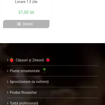
Livrare 1-3 zile
capul în jos
37,00
lei
Detalii
Căpșuni și Zmeură
Plante ornamentale
Aprovizionare cu nutrienți
Produs fitosanitar
Turbă profesională