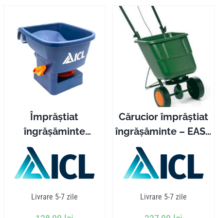
Împrăștiat
Cărucior împrăștiat
îngrășăminte
îngrășăminte – EASY
manual – Handy
GREEN
green
Livrare 5-7 zile
Livrare 5-7 zile