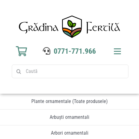
Sari
la
conținut
0771-771.966
Toggle
Navigat
Caută
Home
Produse
Plante ornamentale (Toate produsele)
Culturi
Arbuști ornamentali
Blog
Arbori ornamentali