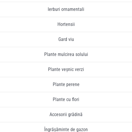
Ierburi ornamentali
Pliante
Hortensii
Contact
Gard viu
Contul meu
Plante mulcirea solului
Plante veșnic verzi
Coșul meu
Plante perene
Caută
Plante cu flori
Accesorii grădină
Îngrășăminte de gazon