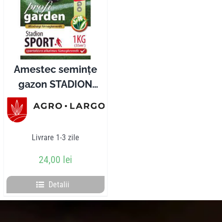
Pliante
Contact
Amestec semințe
gazon STADION
Contul meu
SPORT 1 kg
Coșul meu
Livrare 1-3 zile
Caută
24,00
lei
Detalii