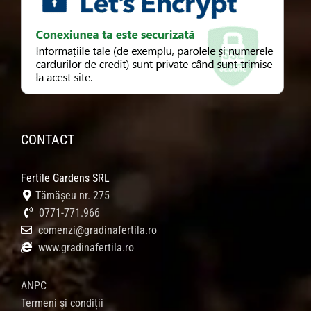
CONTACT
Fertile Gardens SRL
Tămășeu nr. 275
0771-771.966
comenzi@gradinafertila.ro
www.gradinafertila.ro
ANPC
Termeni și condiții