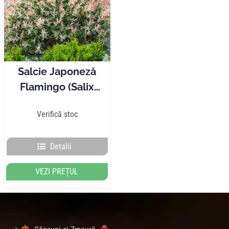
Pliante
Contact
Salcie Japoneză
Flamingo (Salix
Contul meu
Integra)
Verifică stoc
Coșul meu
Detalii
Caută
VEZI PREȚUL