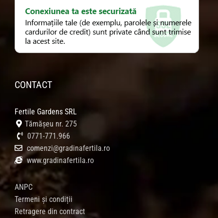
CONTACT
Fertile Gardens SRL
Tămășeu nr. 275
0771-771.966
comenzi@gradinafertila.ro
www.gradinafertila.ro
ANPC
Termeni și condiții
Retragere din contract