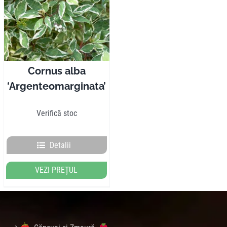
Pliante
Contact
Cornus alba
‘Argenteomarginata’
Contul meu
Verifică stoc
Coșul meu
Detalii
Caută
VEZI PREȚUL