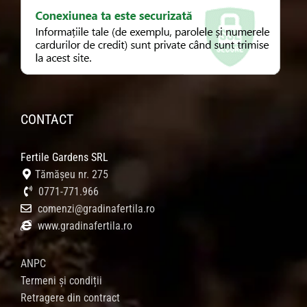
CONTACT
Fertile Gardens SRL
Tămășeu nr. 275
0771-771.966
comenzi@gradinafertila.ro
www.gradinafertila.ro
ANPC
Termeni și condiții
Retragere din contract