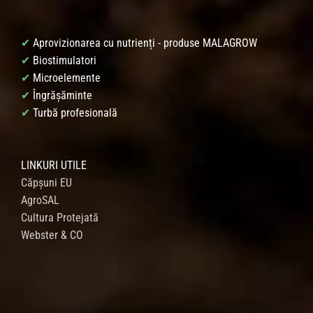
✔
Aprovizionarea cu nutrienți - produse MALAGROW
✔
Biostimulatori
✔
Microelemente
✔
Îngrășăminte
✔
Turbă profesională
LINKURI UTILE
Căpșuni EU
AgroSAL
Cultura Protejată
Webster & CO