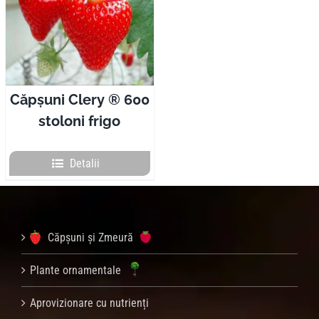
Pliante
Contact
Căpșuni Clery ® 600
stoloni frigo
Contul meu
Detalii
Coșul meu
Caută
Căpșuni și Zmeură
Plante ornamentale
Aprovizionare cu nutrienți